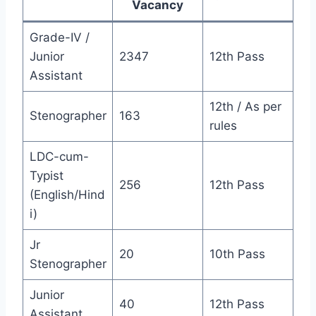
Vacancy
Grade-IV /
Junior
2347
12th Pass
Assistant
12th / As per
Stenographer
163
rules
LDC-cum-
Typist
256
12th Pass
(English/Hind
i)
Jr
20
10th Pass
Stenographer
Junior
40
12th Pass
Assistant