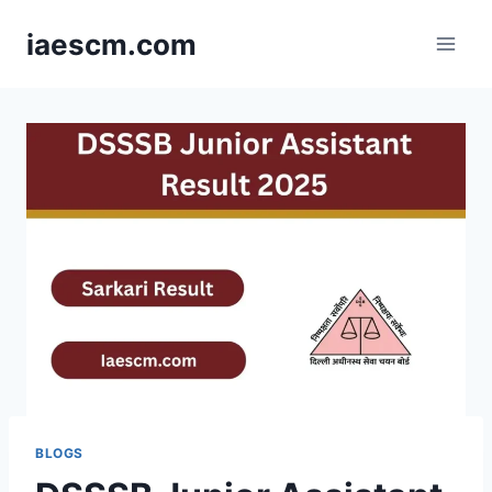
Skip
iaescm.com
to
content
BLOGS