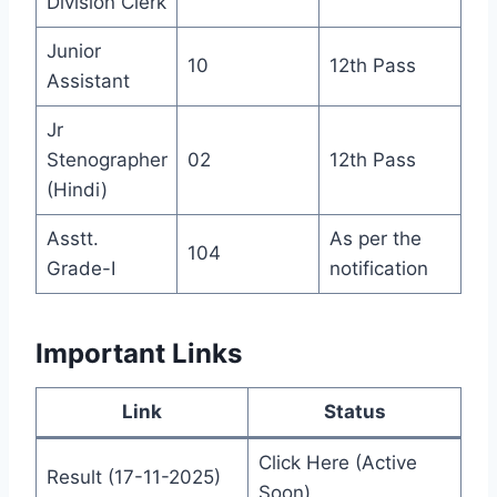
Division Clerk
Junior
10
12th Pass
Assistant
Jr
Stenographer
02
12th Pass
(Hindi)
Asstt.
As per the
104
Grade-I
notification
Important Links
Link
Status
Click Here (Active
Result (17-11-2025)
Soon)