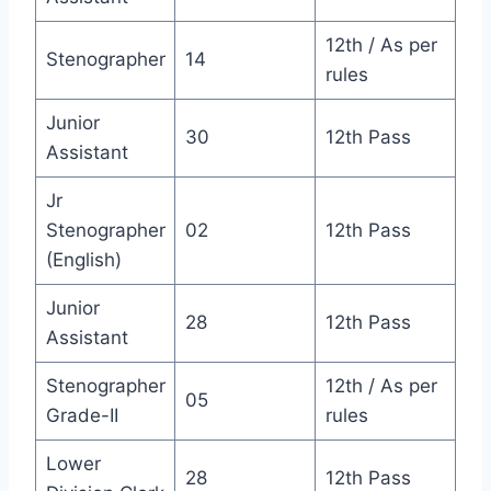
12th / As per
Stenographer
14
rules
Junior
30
12th Pass
Assistant
Jr
Stenographer
02
12th Pass
(English)
Junior
28
12th Pass
Assistant
Stenographer
12th / As per
05
Grade-II
rules
Lower
28
12th Pass