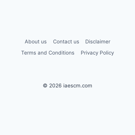
LIST
About us
Contact us
Disclaimer
Terms and Conditions
Privacy Policy
© 2026 iaescm.com
This is an independent information site. We do not operate
iaescm.com, we are not affiliated with its operators, and we have
no access to player accounts. For account, deposit or withdrawal