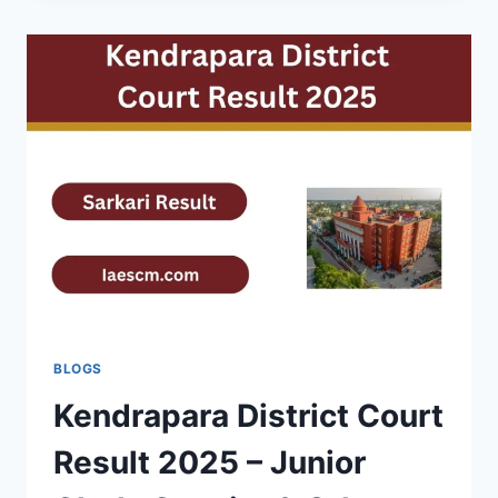
RESULT
2025
@DSSSB.DELHI.GOV.IN
–
RESULT
PDF
DOWNLOAD
BLOGS
Kendrapara District Court
Result 2025 – Junior