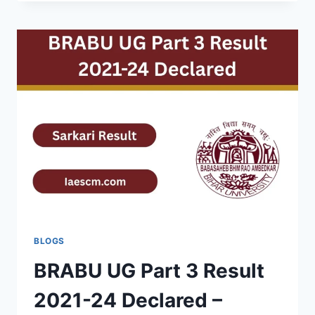
COURT
RESULT
2025
–
JUNIOR
CLERK,
COPYIST
&
OTHER
POSTS
RESULT
AT
DCOURTS.GOV.IN
BLOGS
BRABU UG Part 3 Result
2021-24 Declared –