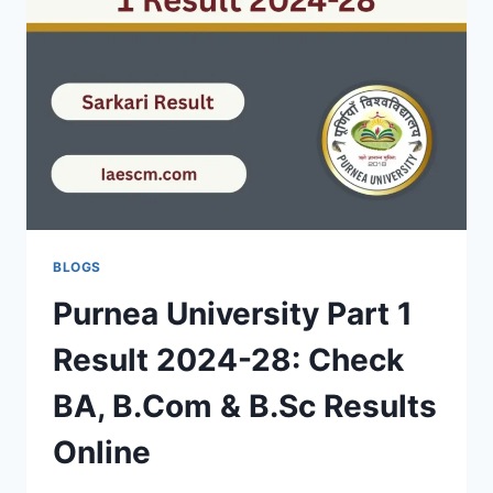
DECLARED
–
DIRECT
PDF
LINK
BLOGS
Purnea University Part 1
Result 2024-28: Check
BA, B.Com & B.Sc Results
Online