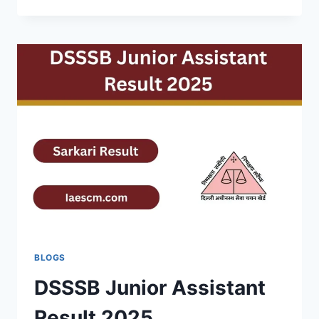
ASSISTANT
PROFESSOR
RESULT
2025
OUT
–
CHECK
AND
DOWNLOAD
PDF
@
HPSC.GOV.IN
BLOGS
DSSSB Junior Assistant
Result 2025