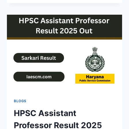
CCE
PRELIMS
RESULT
2025
OUT
–
CHECK
YOUR
SCORE
@BPSC.BIHAR.GOV.IN
BLOGS
HPSC Assistant
Professor Result 2025