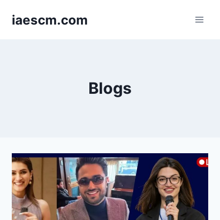
Skip
iaescm.com
to
content
Blogs