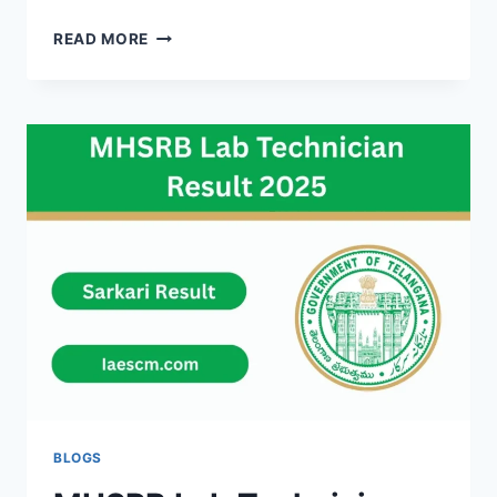
HPSC
READ MORE
TO
ATO
RESULT
2025
OUT
–
CHECK
YOUR
RESULT
AT
HPSC.GOV.IN
BLOGS