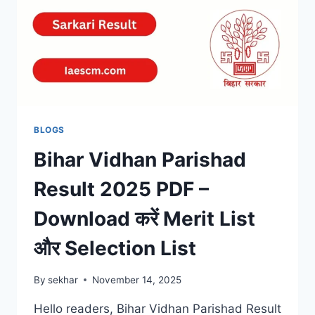
&
B.SC
RESULTS
ONLINE
BLOGS
Bihar Vidhan Parishad
Result 2025 PDF –
Download करें Merit List
और Selection List
By
sekhar
November 14, 2025
Hello readers, Bihar Vidhan Parishad Result