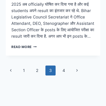
2025 अब officially घोषित कर दिया गया है और कई
students अपने result का इंतजार कर रहे थे. Bihar
Legislative Council Secretariat ने Office
Attendant, DEO, Stenographer और Assistant
Section Officer के posts के लिए आयोजित परीक्षा का
result जारी कर दिया है. अगर आप भी इन posts के…
BIHAR
READ MORE
VIDHAN
PARISHAD
RESULT
2025
Page
Previous
Next
1
2
3
4
PDF
–
navigation
Page
Page
DOWNLOAD
करें
MERIT
LIST
और
SELECTION