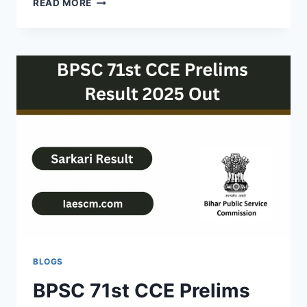
READ MORE
LAB
TECHNICIAN
RESULT
2025
OUT
–
DIRECT
PDF
LINK
AT
MHSRB.TELANGANA.GOV.IN
BLOGS
BPSC 71st CCE Prelims