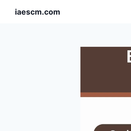
Skip
iaescm.com
to
content