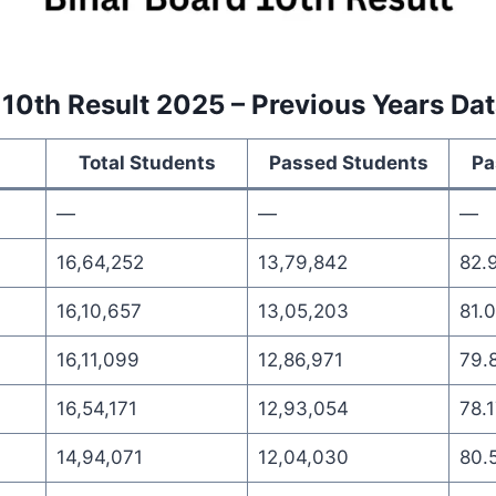
 10th Result 2025 – Previous Years Da
Total Students
Passed Students
Pa
—
—
—
16,64,252
13,79,842
82.
16,10,657
13,05,203
81.
16,11,099
12,86,971
79.
16,54,171
12,93,054
78.
14,94,071
12,04,030
80.